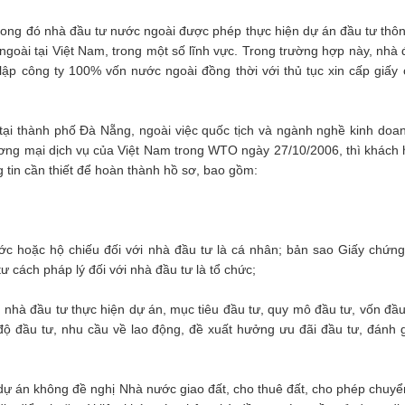
trong đó nhà đầu tư nước ngoài được phép thực hiện dự án đầu tư thô
goài tại Việt Nam, trong một số lĩnh vực. Trong trường hợp này, nhà 
 lập công ty 100% vốn nước ngoài đồng thời với thủ tục xin cấp giấy
tại thành phố Đà Nẵng, ngoài việc quốc tịch và ngành nghề kinh doa
ương mại dịch vụ của Việt Nam trong WTO ngày 27/10/2006, thì khách 
 tin cần thiết để hoàn thành hồ sơ, bao gồm:
c hoặc hộ chiếu đối với nhà đầu tư là cá nhân; bản sao Giấy chứn
ư cách pháp lý đối với nhà đầu tư là tổ chức;
nhà đầu tư thực hiện dự án, mục tiêu đầu tư, quy mô đầu tư, vốn đầu
độ đầu tư, nhu cầu về lao động, đề xuất hưởng ưu đãi đầu tư, đánh g
ự án không đề nghị Nhà nước giao đất, cho thuê đất, cho phép chuy