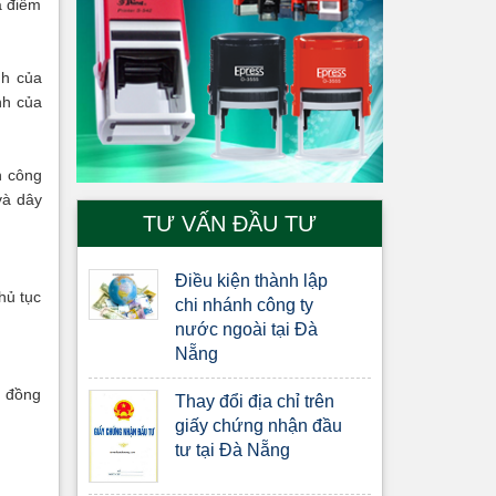
a điểm
nh của
nh của
n công
và dây
TƯ VẤN ĐẦU TƯ
Điều kiện thành lập
hủ tục
chi nhánh công ty
nước ngoài tại Đà
Nẵng
, đồng
Thay đổi địa chỉ trên
giấy chứng nhận đầu
tư tại Đà Nẵng