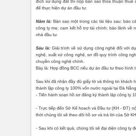
đích sử dụng đất thì nộp bản sao thỏa thuận thuê 
để thực hiện dự án đầu tư.
Năm là:
Bản sao một trong các tài liệu sau: báo c
công ty mẹ; cam kết hỗ trợ tài chính; bảo lãnh về n
nhà đầu tư.
Sáu là:
Giải trình về sử dụng công nghệ đối với d
nghệ, xuất xứ công nghệ, sơ đồ quy trình công nghê
chuyền công nghệ chính.
Bảy là: Hợp đồng BCC nếu dự án đầu tư theo hình
Sau khi đã nhận đầy đủ giấy tờ và thông tin khách h
thành lập công ty 100% vốn nước ngoài tại Đà Nẵng
- Tiến hành soạn hồ sơ đăng ký thành lập công ty 
- Trực tiếp đến Sở Kế hoach và Đầu tư (KH - ĐT) n
thời chúng tôi sẽ theo dõi hồ sơ và trả lời của Sở 
- Sau khi có kết quả, chúng tôi sẽ đại diện công ty