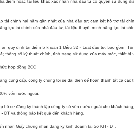
địa điểm hoặc tài liệu khác xác nhận nhà đầu tư có quyền sử dụng đị
áo tài chính hai năm gần nhất của nhà đầu tư; cam kết hỗ trợ tài chí
ăng lực tài chính của nhà đầu tư; tài liệu thuyết minh năng lực tài chí
ự án quy định tại điểm b khoản 1 Điều 32 - Luật đầu tư, bao gồm: Tê
; thông số kỹ thuật chính, tình trạng sử dụng của máy móc, thiết bị 
 thức hợp đồng BCC
àng cung cấp, công ty chúng tôi sẽ đại diện để hoàn thành tất cả các t
:
100% vốn nước ngoài.
ộp hồ sơ đăng ký thành lập công ty có vốn nước ngoài cho khách hàng
KH - ĐT và thông báo kết quả đến khách hàng.
 đến nhận Giấy chứng nhận đăng ký kinh doanh tại Sở KH - ĐT.