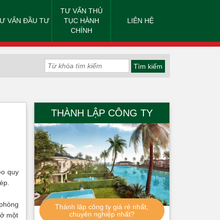
TƯ VẤN THỦ
Ư VẤN ĐẦU TƯ
TỤC HÀNH
LIÊN HỆ
CHÍNH
THÀNH LẬP CÔNG TY
eo quy
ép.
 phòng
Thành lập công ty giá rẻ nhất,
chuyên nghiệp nhất?
mở một