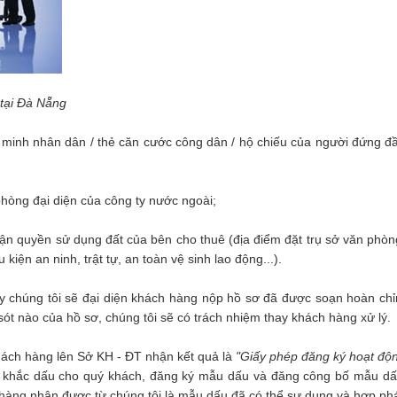
tại Đà Nẵng
minh nhân dân / thẻ căn cước công dân / hộ chiếu của người đứng đ
òng đại diện của công ty nước ngoài;
n quyền sử dụng đất của bên cho thuê (địa điểm đặt trụ sở văn phòn
kiện an ninh, trật tự, an toàn vệ sinh lao động...).
 ty chúng tôi sẽ đại diện khách hàng nộp hồ sơ đã được soạn hoàn chỉ
ót nào của hồ sơ, chúng tôi sẽ có trách nhiệm thay khách hàng xử lý.
khách hàng lên Sở KH - ĐT nhận kết quả là
"Giấy phép đăng ký hoạt độ
ệm khắc dấu cho quý khách, đăng ký mẫu dấu và đăng công bố mẫu dấ
h hàng nhận được từ chúng tôi là mẫu dấu đã có thể sự dụng và hợp ph