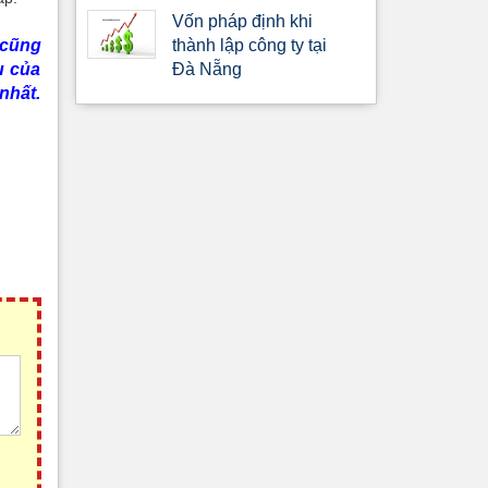
Vốn pháp định khi
 cũng
thành lập công ty tại
ụ của
Đà Nẵng
nhất.