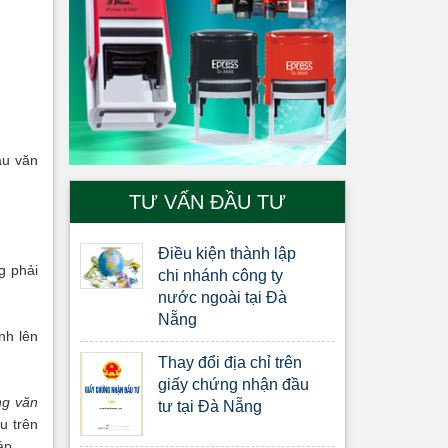
ầu văn
TƯ VẤN ĐẦU TƯ
Điều kiện thành lập
g phải
chi nhánh công ty
nước ngoài tại Đà
Nẵng
nh lên
Thay đổi địa chỉ trên
giấy chứng nhận đầu
ng văn
tư tại Đà Nẵng
u trên
áp.