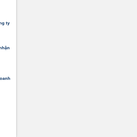
ng ty
 nhận
doanh