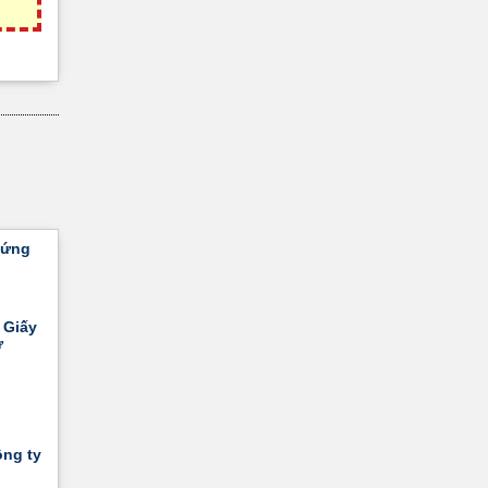
hứng
 Giấy
ư
ông ty